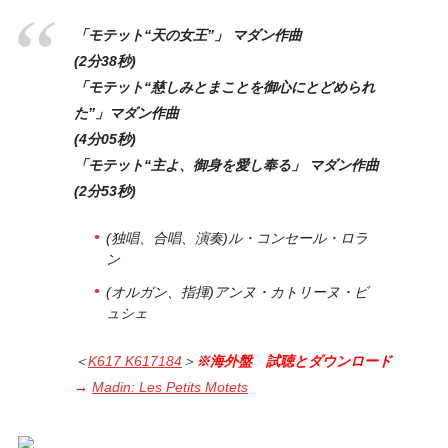
「モテット“天の女王”」 マダン作曲
(2分38秒)
「モテット“慈しみとまことを御心にとどめられ
た”」マダン作曲
(4分05秒)
「モテット“主よ、御身を愛し奉る」 マダン作曲
(2分53秒)
(独唱、合唱、演奏)ル・コンセール・ロラ
ン
(オルガン、指揮)アンヌ・カトリーヌ・ビ
ュシェ
＜
K617 K617184
＞
※海外盤 試聴とダウンロード
→
Madin: Les Petits Motets