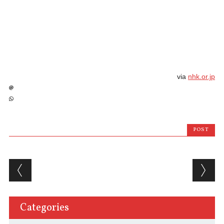
via
nhk.or.jp
POST
Post navigation
Categories