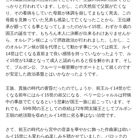
っかりと行われています。しかし、この天然痘で父親が亡くな
り、その看病をしていた母親が体調を崩してまもなく死去。この
母親を見舞っていた兄弟も感染して亡くなったことから、王位継
承が廻ってくる事となってしまったのがルイ15世。わずか５歳の
国王の誕生です。もちろん本人に決断が出来るわけありませんか
ら、オルレアン候によって摂政政治が行われました。しかし、こ
のオルレアン候が国を代理として動かす事については前王、ルイ
14世は亡くなる直前まで良い感情を持っていなかったようで、ル
イ15世が13歳となって成人と認められると役を解かれます。そし
て、ブルボン公、フルーリー枢密卿がサポートとして就くのです
が安定した政治基盤とはいかなかったようです。
王族、貴族の時代の黄昏だったのでしょうか、前王ルイ14世が亡
くなる前年にはルイ15世の叔父になる、ベリー公シャルルは狩猟
中の事故で亡くなるという悲劇が国王一族に起こっています。そ
れでも、59年間の王としての存続は72年間太陽王としてブルボン
王朝の絶頂期を収めたルイ14世に劣る事はない治世です。
さて、前王の時代から宮中の音楽を華やかに飾った作曲家は幼い
ルイ15世にも変わらぬ楽しみを聴かせていました。バロックの