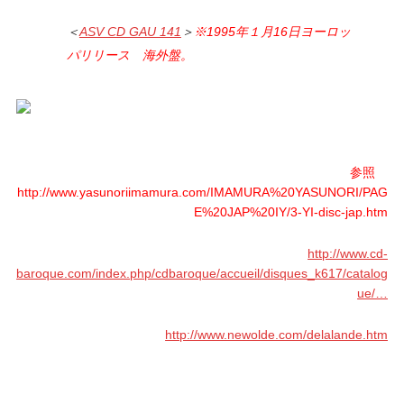
＜
ASV CD GAU 141
＞
※1995年１月16日ヨーロッ
パリリース 海外盤。
参照
http://www.yasunoriimamura.com/IMAMURA%20YASUNORI/PAG
E%20JAP%20IY/3-YI-disc-jap.htm
http://www.cd-
baroque.com/index.php/cdbaroque/accueil/disques_k617/catalog
ue/…
http://www.newolde.com/delalande.htm