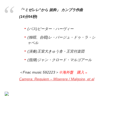
「“ミゼレレ”から 抜粋」 カンプラ作曲
(14分54秒)
(バス)ピーター・ハーヴィー
(独唱、合唱)レ・パージュ・ドゥ・ラ・シ
ャペル
(演奏)王室大きゅう舎・王宮付楽団
(指揮)ジャン・クロード・マルゴアール
＜Fnac music 592223＞
※海外盤 購入→
Campra: Requiem – Miserere / Malgoire, et al