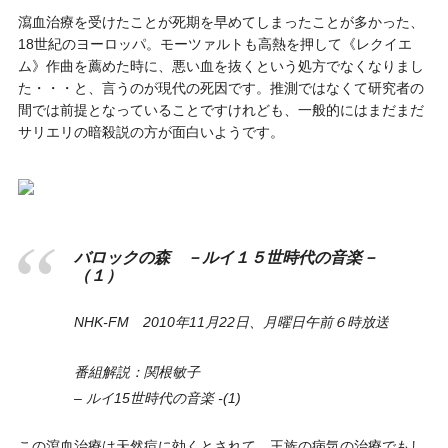
瀉血治療を受けたことが死期を早めてしまったことが多かった、
18世紀のヨーロッパ。モーツァルトも高熱を押して《レクイエ
ム》作曲を薦めた時に、悪い血を抜くという処方でなくなりまし
た・・・と、言うのが現代の死因です。推測ではなくて研究者の
間では前提となっていることですけれども、一般的にはまだまだ
サリエリの暗殺説の方が面白いようです。
バロックの森 －ルイ１５世時代の音楽－
（１）
NHK-FM 2010年11月22日、月曜日午前６時放送
番組解説：関根敏子
– ルイ15世時代の音楽 -(1)
この瀉血治療は天然痘に効くとされて、王族の病気の治療でもし