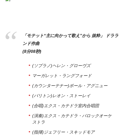
「モテット“主に向かって歌え”から 抜粋」 ドララ
ンド作曲
(8分08秒)
(ソプラノ)ヘレン・グローヴズ
マーガレット・ラングフォード
(カウンターテナー)ポール・アグニュー
(バリトン)レオン・ストーレイ
(合唱)エクス・カテドラ室内合唱団
(演奏)エクス・カテドラ・バロックオーケ
ストラ
(指揮)ジェフリー・スキッドモア