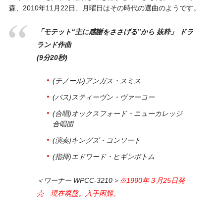
森、2010年11月22日、月曜日はその時代の選曲のようです。
「モテット“主に感謝をささげる”から 抜粋」 ドラ
ランド作曲
(9分20秒)
(テノール)アンガス・スミス
(バス)スティーヴン・ヴァーコー
(合唱)オックスフォード・ニューカレッジ
合唱団
(演奏)キングズ・コンソート
(指揮)エドワード・ヒギンボトム
＜ワーナー WPCC-3210＞
※1990年３月25日発
売 現在廃盤。入手困難。