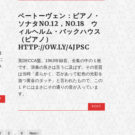
.
ベートーヴェン：ピアノ・
ソナタNO.12，NO.18 ウ
ィルヘルム・バックハウス
（ピアノ）
HTTP://OW.LY/4JPSC
は
に
英DECCA盤。1963年録音。全集の中の１枚
A
です。演奏の良さは言うに及ばず。その音質
、
は当時「柔らかく、芯があって虹色の光彩を
放つ黄金のタッチ」と言われたもので、この
ＬＰにはまさにその通りの音が入っていま
す。
T
POST
2
3
…
9
Next ›