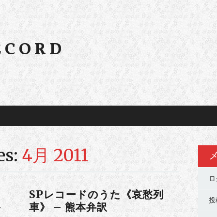
ECORD
es:
4月 2011
ロ
SPレコードのうた《哀愁列
投
-
車》 – 熊本弁訳