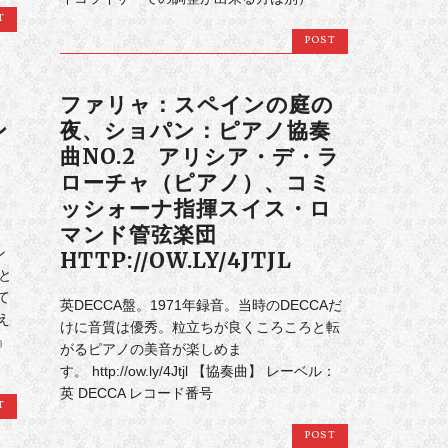
T
POST
曲
ファリャ：スペインの庭の
ン
夜、ショパン：ピアノ協奏
曲NO.2 アリシア・デ・ラ
ローチャ（ピアノ）、コミ
ッシォーナ指揮スイス・ロ
マンド管弦楽団
ン
HTTP://OW.LY/4JTJL
と
て
英DECCA盤。1971年録音。当時のDECCAだ
え
けに音質は優秀。粒立ちが良くころころと転
』
がるピアノの美音が楽しめま
す。 http://ow.ly/4Jtjl 【協奏曲】 レーベル：
英 DECCA レコード番号
T
POST