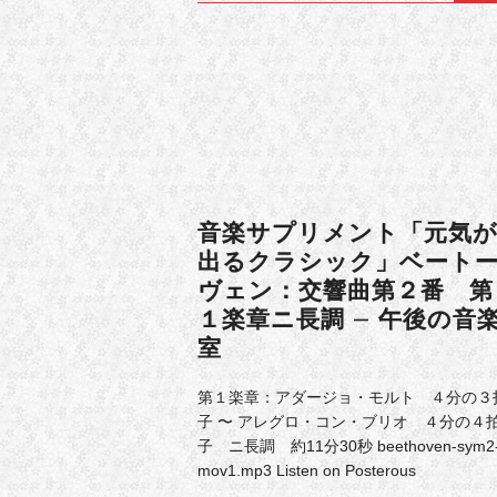
音楽サプリメント「元気
出るクラシック」ベート
ヴェン：交響曲第２番 第
１楽章ニ長調 – 午後の音
室
第１楽章：アダージョ・モルト ４分の３
子 〜 アレグロ・コン・ブリオ ４分の４
子 ニ長調 約11分30秒 beethoven-sym2
mov1.mp3 Listen on Posterous