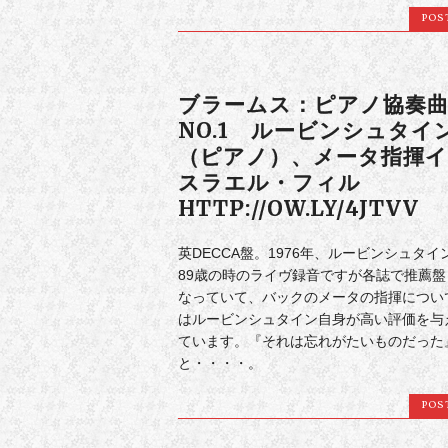
POS
ブラームス：ピアノ協奏
NO.1 ルービンシュタイ
（ピアノ）、メータ指揮イ
スラエル・フィル
HTTP://OW.LY/4JTVV
英DECCA盤。1976年、ルービンシュタイ
89歳の時のライヴ録音ですが各誌で推薦盤
なっていて、バックのメータの指揮につい
はルービンシュタイン自身が高い評価を与
ています。『それは忘れがたいものだった
と・・・・。
POS