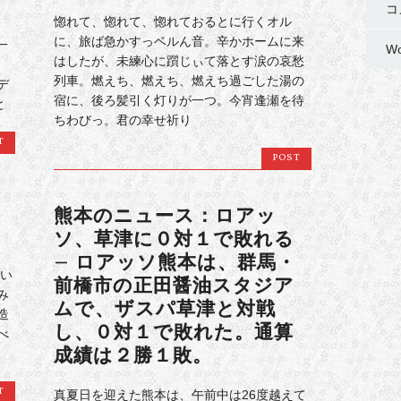
コ
惚れて、惚れて、惚れておるとに行くオル
に、旅ば急かすっベルん音。辛かホームに来
一
Wo
はしたが、未練心に躓じぃて落とす涙の哀愁
。
列車。燃えち、燃えち、燃えち過ごした湯の
デ
宿に、後ろ髪引く灯りが一つ。今宵逢瀬を待
と
ちわびっ。君の幸せ祈り
T
POST
熊本のニュース：ロアッ
ソ、草津に０対１で敗れる
– ロアッソ熊本は、群馬・
てい
前橋市の正田醤油スタジア
み
ムで、ザスパ草津と対戦
造
し、０対１で敗れた。通算
べ
成績は２勝１敗。
T
真夏日を迎えた熊本は、午前中は26度越えて