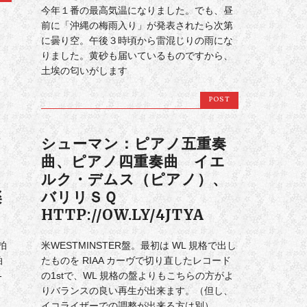
今年１番の最高気温になりました。でも、昼
前に「沖縄の梅雨入り」が発表されたら次第
に曇り空。午後３時頃から雷混じりの雨にな
りました。黄砂も届いているものですから、
土埃の匂いがします
POST
が
シューマン：ピアノ五重奏
ー
曲、ピアノ四重奏曲 イエ
ルク・デムス（ピアノ）、
楽
バリリＳＱ
HTTP://OW.LY/4JTYA
拍
米WESTMINSTER盤。最初は WL 規格で出し
拍
たものを RIAA カーヴで切り直したレコード
-
の1stで、WL 規格の盤よりもこちらの方がよ
りバランスの良い再生が出来ます。（但し、
イコライザーでの調整が出来る方は別）