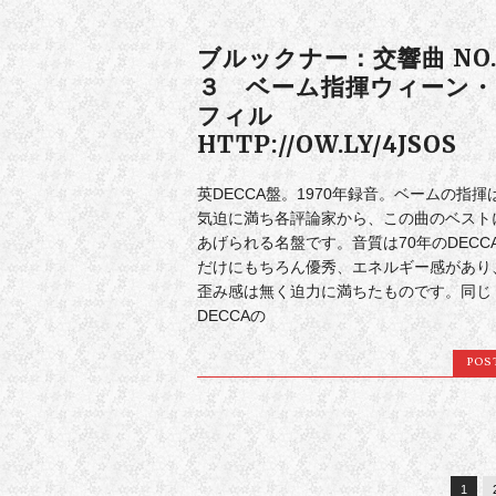
ブルックナー：交響曲 NO
３ ベーム指揮ウィーン・
フィル
HTTP://OW.LY/4JSOS
英DECCA盤。1970年録音。ベームの指揮
気迫に満ち各評論家から、この曲のベスト
あげられる名盤です。音質は70年のDECC
だけにもちろん優秀、エネルギー感があり
歪み感は無く迫力に満ちたものです。同じ
DECCAの
POS
1