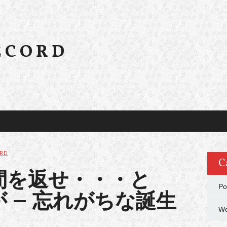
ECORD
RD
C
間を返せ・・・と
Po
 – 忘れがちな誕生
Wo