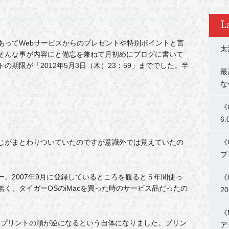
L
あってWebサービスからのプレゼントや特別ポイントと言
太
そんな事が内容にと備忘を兼ねて月初めにブログに書いて
期限が「2012年5月3日（木）23：59」まででした。半
最
な
《
6
じがまとわりついていたのですが意識外では覚えていたの
《
プ
。2007年9月に登録しているところを観ると５年間使っ
《
く、タイガーOSのiMacを買った時のサービス品だったの
2
《
はプリントの順が逆になるという自体になりました。プリン
ア