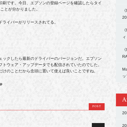
印刷です。今日、エプソンの登録ページを確認したらタイ
いことが分かりました。
《
2
ドライバーがリリースされてる。
《
ィ
《
R
ェックしたら最新のドライバーのバージョンだ。エプソン
ソフトウェア・アップデータでも配信されていたのでした。
M
だけのことだから念頭に置いて使えば良いことですね。
ッ
A
POST
2
2