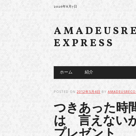
2026年8月7日
AMADEUSR
EXPRESS
Main menu
Skip to content
ホーム
紹介
POSTED ON
2012年5月4日
BY
AMADEUSRECO
つきあった時
は 言えないが
プレゼント