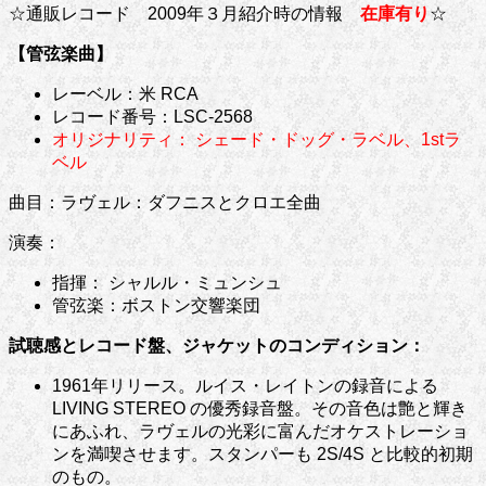
☆通販レコード 2009年３月紹介時の情報
在庫有り
☆
【管弦楽曲】
レーベル：米 RCA
レコード番号：LSC-2568
オリジナリティ： シェード・ドッグ・ラベル、1stラ
ベル
曲目：ラヴェル
：ダフニスとクロエ全曲
演奏：
指揮： シャルル・ミュンシュ
管弦楽：ボストン交響楽団
試聴感とレコード盤、ジャケットのコンディション：
1961年リリース。ルイス・レイトンの録音による
LIVING STEREO の優秀録音盤。その音色は艶と輝き
にあふれ、ラヴェルの光彩に富んだオケストレーショ
ンを満喫させます。スタンパーも 2S/4S と比較的初期
のもの。