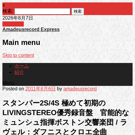
x
検索:
2026年8月7日
Facebook
Amadeusrecord Express
Main menu
Skip to content
ホーム
紹介
Menu
Posted on
2011年6月6日
by
amadeusrecord
スタンパー2S/4S 極めて初期の
LIVINGSTEREO優秀録音盤 官能的な
ミュンシュ指揮ボストン交響楽団 / ラ
ヴェル：ダフニスとクロエ全曲