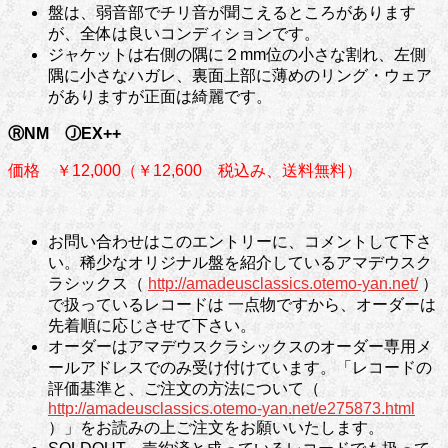
盤は、弱音部でチリ音が聞こえるところがあります
が、全体は良いコンディションです。
ジャケットは右側の隅に２mm位の小さな割れ、左側
隅に小さなハガレ、裏面上部に薄めのリング・ウェア
がありますが正面は綺麗です。
ⓇNM ⒿEX++
価格 ￥12,000（￥12,600 税込み、送料無料）
お問い合わせはこのエントリーに、コメントして下さ
い。稀少なオリジナル盤を紹介しているアマデウスク
ラシックス（
http://amadeusclassics.otemo-yan.net/
）
で扱っているレコードは 一点物ですから、オーダーは
先着順に応じさせて下さい。
オーダーはアマデウスクラシックスのオーダー専用メ
ールアドレスでのみ受け付けています。「レコードの
評価基準と、ご注文の方法について（
http://amadeusclassics.otemo-yan.net/e275873.html
）」をお読みの上ご注文をお願いいたします。