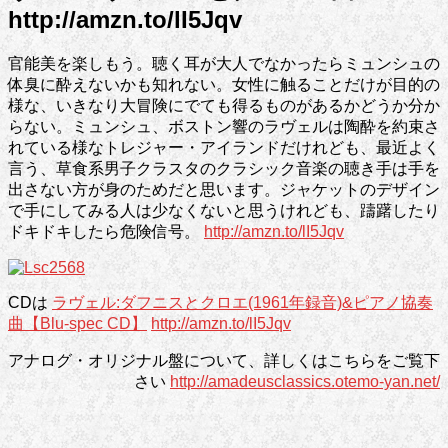
http://amzn.to/lI5Jqv
官能美を楽しもう。聴く耳が大人でなかったらミュンシュの
体臭に酔えないかも知れない。女性に触ることだけが目的の
様な、いきなり大冒険にでても得るものがあるかどうか分か
らない。ミュンシュ、ボストン響のラヴェルは陶酔を約束さ
れている様なトレジャー・アイランドだけれども、最近よく
言う、草食系男子クラスタのクラシック音楽の聴き手は手を
出さない方が身のためだと思います。ジャケットのデザイン
で手にしてみる人は少なくないと思うけれども、躊躇したり
ドキドキしたら危険信号。
http://amzn.to/lI5Jqv
CDは
ラヴェル:ダフニスとクロエ(1961年録音)&ピアノ協奏
曲【Blu-spec CD】
http://amzn.to/lI5Jqv
アナログ・オリジナル盤について、詳しくはこちらをご覧下
さい
http://amadeusclassics.otemo-yan.net/