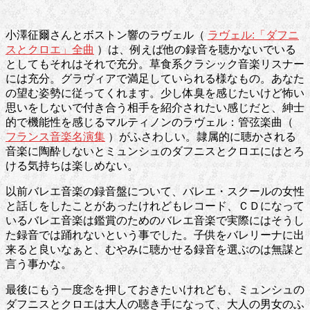
小澤征爾さんとボストン響のラヴェル（
ラヴェル:「ダフニ
スとクロエ」全曲
）は、例えば他の録音を聴かないでいる
としてもそれはそれで充分。草食系クラシック音楽リスナー
には充分。グラヴィアで満足していられる様なもの。あなた
の望む姿勢に従ってくれます。少し体臭を感じたいけど怖い
思いをしないで付き合う相手を紹介されたい感じだと、紳士
的で機能性を感じるマルティノンのラヴェル：管弦楽曲（
フランス音楽名演集
）がふさわしい。隷属的に聴かされる
音楽に陶酔しないとミュンシュのダフニスとクロエにはとろ
ける気持ちは楽しめない。
以前バレエ音楽の録音盤について、バレエ・スクールの女性
と話しをしたことがあったけれどもレコード、ＣＤになって
いるバレエ音楽は鑑賞のためのバレエ音楽で実際にはそうし
た録音では踊れないという事でした。子供をバレリーナに出
来ると良いなぁと、むやみに聴かせる録音を選ぶのは無謀と
言う事かな。
最後にもう一度念を押しておきたいけれども、ミュンシュの
ダフニスとクロエは大人の聴き手になって、大人の男女のふ