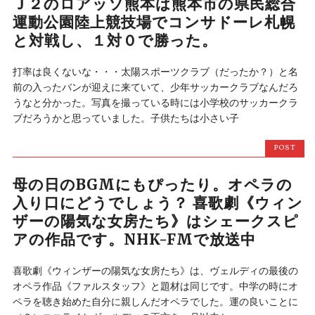
Ｊ２のロアッソ熊本は熊本市の県民総合
運動公園陸上競技場でコンサドーレ札幌
と対戦し、１対０で勝った。
打率は良くないな・・・太陽スポーツクラブ（だったか？）と名
前の入ったバンが迎えに来ていて、少年サッカークラブなんだろ
うなと分かった。写真を撮っている時には小学校のサッカークラ
ブだろうかと思っていました。子供たちは小さい子
POST
母の日のBGMにもぴったり。オペラの
入り口にどうでしょう？ 喜歌劇《ウィン
ザーの陽気な女房たち》はシェークスピ
アの作品です。NHK-FMで放送中
喜歌劇《ウィンザーの陽気な女房たち》は、ヴェルディの最後の
オペラ作品《ファルスタッフ》と題材は同じです。中学の時にオ
ペラを聴き始めた自分に親しんだオペラでした。運の良いことに