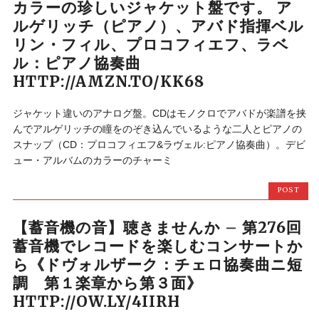
カラーの珍しいジャケット盤です。 ア
ルゲリッチ（ピアノ）、アバド指揮ベル
リン・フィル、プロコフィエフ、ラベ
ル：ピアノ協奏曲
HTTP://AMZN.TO/KK68
ジャケット違いのアナログ盤。CDはモノクロでアバドが楽譜を挟
んでアルゲリッチの瞳をのぞき込んでいるような二人とピアノの
スナップ（CD：プロコフィエフ&ラヴェル:ピアノ協奏曲）。デビ
ュー・アルバムのカラーのチャーミ
POST
【蓄音機の音】聴きませんか – 第276回
蓄音機でレコードを楽しむコンサートか
ら《ドヴォルザーク：チェロ協奏曲ニ短
調 第１楽章から第３面》
HTTP://OW.LY/4IIRH